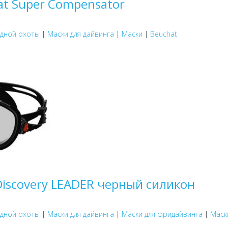
at Super Compensator
одной охоты
|
Маски для дайвинга
|
Маски
|
Beuchat
Discovery LEADER черный силикон
одной охоты
|
Маски для дайвинга
|
Маски для фридайвинга
|
Маск