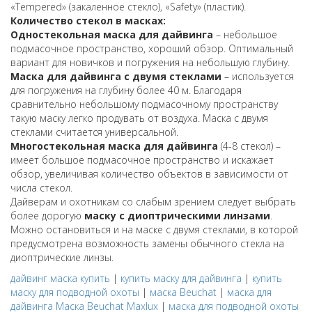
«Tempered» (закаленное стекло), «Safety» (пластик).
Количество стекол в масках:
Одностекольная маска для дайвинга
– небольшое
подмасочное пространство, хороший обзор. Оптимальный
вариант для новичков и погружения на небольшую глубину.
Маска для дайвинга с двумя стеклами
– используется
для погружения на глубину более 40 м. Благодаря
сравнительно небольшому подмасочному пространству
такую маску легко продувать от воздуха. Маска с двумя
стеклами считается универсальной.
Многостекольная маска для дайвинга
(4-8 стекол) –
имеет большое подмасочное пространство и искажает
обзор, увеличивая количество объектов в зависимости от
числа стекол.
Дайверам и охотникам со слабым зрением следует выбрать
более дорогую
маску с диоптрическими линзами
.
Можно остановиться и на маске с двумя стеклами, в которой
предусмотрена возможность замены обычного стекла на
диоптрические линзы.
дайвинг маска купить
|
купить маску для дайвинга
|
купить
маску для подводной охоты
|
маска Beuchat
|
маска для
дайвинга Маска Beuchat Maxlux
|
маска для подводной охоты