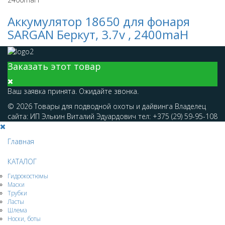
Аккумулятор 18650 для фонаря
SARGAN Беркут, 3.7v , 2400maH
Заказать этот товар
Ваш заявка принята. Ожидайте звонка.
© 2026 Товары для подводной охоты и дайвинга Владелец
сайта: ИП Элькин Виталий Эдуардович тел: +375 (29) 59-95-108
Главная
КАТАЛОГ
Гидрокостюмы
Маски
Трубки
Ласты
Шлема
Носки, боты