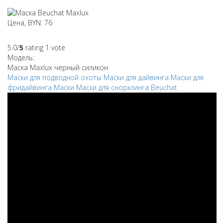
Цена, BYN: 76
5.0/
5
rating 1 vote
Модель:
Маска Maxlux черный силикон
Маски для подводной охоты
Маски для дайвинга
Маски для
фридайвинга
Маски
Маски для снорклинга
Beuchat