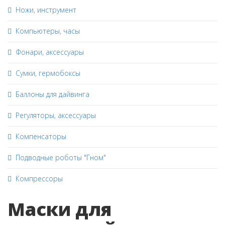
Ножи, инструмент
Компьютеры, часы
Фонари, аксессуары
Сумки, гермобоксы
Баллоны для дайвинга
Регуляторы, аксессуары
Компенсаторы
Подводные роботы "Гном"
Компрессоры
Маски для