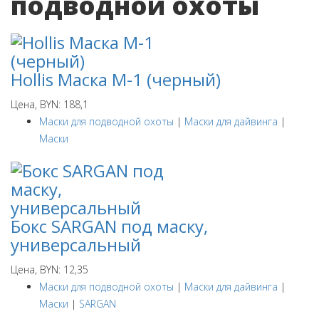
подводной охоты
Hollis Маска M-1 (черный)
Цена, BYN: 188,1
Маски для подводной охоты
|
Маски для дайвинга
|
Маски
Бокс SARGAN под маску,
универсальный
Цена, BYN: 12,35
Маски для подводной охоты
|
Маски для дайвинга
|
Маски
|
SARGAN