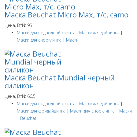
Маска Beuchat Micro Max, т/с, camo
Цена, BYN: 95
Маски для подводной охоты
|
Маски для дайвинга
|
Маски для снорклинга
|
Маски
Маска Beuchat Mundial черный
силикон
Цена, BYN: 66,5
Маски для подводной охоты
|
Маски для дайвинга
|
Маски для фридайвинга
|
Маски для снорклинга
|
Маски
|
Beuchat