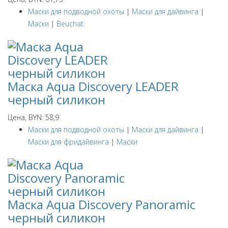
Маски для подводной охоты
|
Маски для дайвинга
|
Маски
|
Beuchat
Маска Aqua Discovery LEADER
черный силикон
Цена, BYN: 58,9
Маски для подводной охоты
|
Маски для дайвинга
|
Маски для фридайвинга
|
Маски
Маска Aqua Discovery Panoramic
черный силикон