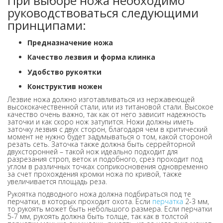
При выборе ножа необходимо
руководствоваться следующими
принципами:
Предназначение ножа
Качество лезвия и форма клинка
Удобство рукоятки
Конструктив ножен
Лезвие ножа должно изготавливаться из нержавеющей
высококачественной стали, или из титановой стали. Высокое
качество очень важно, так как от него зависит надежность
заточки и как скоро нож затупится. Ножи должны иметь
заточку лезвия с двух сторон, благодаря чем в критический
момент не нужно будет задумываться о том, какой стороной
резать сеть. Заточка также должна быть серрейторной
двухсторонней – такой нож идеально подходит для
разрезания строп, веток и подобного, срез проходит под
углом в различных точках соприкосновения одновременно
за счет прохождения кромки ножа по кривой, также
увеличивается площадь реза.
Рукоятка подводного ножа должна подбираться под те
перчатки, в которых проходит охота. Если
перчатка
2-3 мм,
то рукоять может быть небольшого размера. Если перчатки
5-7 мм, рукоять должна быть толще, так как в толстой