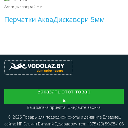
Перчатки АкваДискавери 5мм
Заказать этот товар
Ваш заявка принята. Ожидайте звонка.
© 2026 Товары для подводной охоты и дайвинга Владелец
сайта: ИП Элькин Виталий Эдуардович тел: +375 (29) 59-95-108