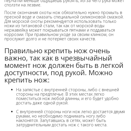
перчатки меньше ощущаешь рукоять, из-за чего рука может
сползти на лезвие.
После окончания охоты нож обязательно нужно промыть в
пресной воде и смазать специальной силиконовой смазкой.
Для морской охоты рекомендуется использовать только
ножи из титановой стали, так как от морской воды
нержавейка может покрываться пятнами и поддаваться
коррозии. При правильном уходе за своим клинком, он
прослужит долго и не потеряет своих качеств.
Правильно крепить нож очень
важно, так как в чрезвычайный
момент нож должен быть в легкой
доступности, под рукой. Можно
крепить нож:
На запястье с внутренней стороны, либо с внешней
стороны на предплечье. В этих местах легко
поместиться нож любой длинны, и его будет удобно
достать даже одной рукой.
С внутренней стороны ноги нож легко достается двумя
руками, но необходимо поднимать ногу либо
наклонятся. Запутавшись в сетях, может быть
затруднительным достать нож с такого места.