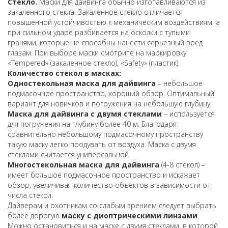
Стекло.
Маски для дайвинга обычно изготавливаются из
закаленного стекла. Закаленное стекло отличается
повышенной устойчивостью к механическим воздействиям, а
при сильном ударе разбивается на осколки с тупыми
гранями, которые не способны нанести серьезный вред
глазам. При выборе маски смотрите на маркировку:
«Tempered» (закаленное стекло), «Safety» (пластик).
Количество стекол в масках:
Одностекольная маска для дайвинга
– небольшое
подмасочное пространство, хороший обзор. Оптимальный
вариант для новичков и погружения на небольшую глубину.
Маска для дайвинга с двумя стеклами
– используется
для погружения на глубину более 40 м. Благодаря
сравнительно небольшому подмасочному пространству
такую маску легко продувать от воздуха. Маска с двумя
стеклами считается универсальной.
Многостекольная маска для дайвинга
(4-8 стекол) –
имеет большое подмасочное пространство и искажает
обзор, увеличивая количество объектов в зависимости от
числа стекол.
Дайверам и охотникам со слабым зрением следует выбрать
более дорогую
маску с диоптрическими линзами
.
Можно остановиться и на маске с двумя стеклами, в которой