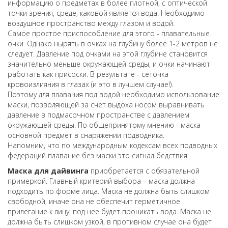
информацию о предметах в более плотной, с оптической
точки зрения, среде, каковой является вода. Необходимо
воздушное пространство между глазом и водой.
Самое простое приспособление для этого - плавательные
очки. Однако нырять в очках на глубину более 1-2 метров не
следует. Давление под очками на этой глубине становится
значительно меньше окружающей среды, и очки начинают
работать как присоски. В результате - сеточка
кровоизлияния в глазах (и это в лучшем случае!).
Поэтому для плавания под водой необходимо использование
маски, позволяющей за счет выдоха носом выравнивать
давление в подмасочном пространстве с давлением
окружающей среды. По общепринятому мнению - маска
основной предмет в снаряжении подводника.
Напомним, что по международным кодексам всех подводных
федераций плавание без маски это сигнал бедствия.
Маска для дайвинга
приобретается с обязательной
примеркой. Главный критерий выбора – маска должна
подходить по форме лица. Маска не должна быть слишком
свободной, иначе она не обеспечит герметичное
прилегание к лицу, под нее будет проникать вода. Маска не
должна быть слишком узкой, в противном случае она будет