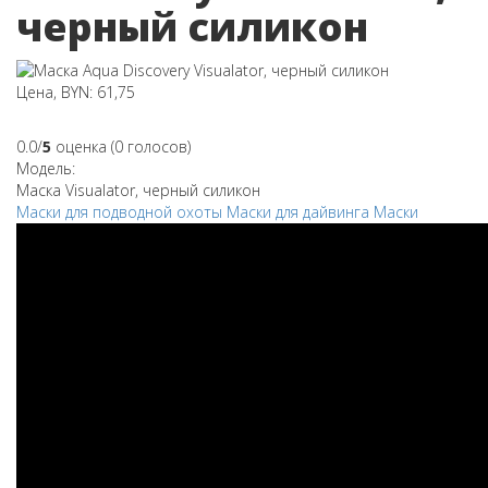
черный силикон
Цена, BYN: 61,75
0.0/
5
оценка (0 голосов)
Модель:
Маска Visualator, черный силикон
Маски для подводной охоты
Маски для дайвинга
Маски