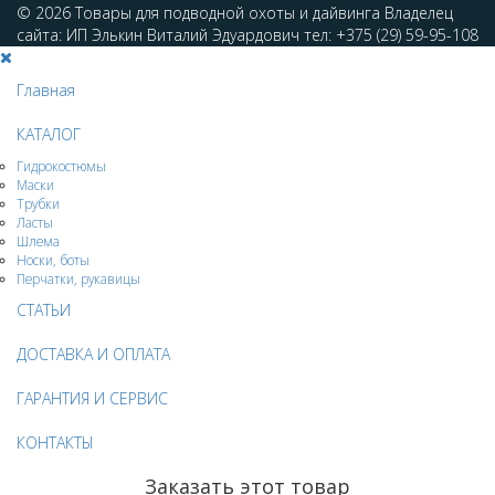
© 2026 Товары для подводной охоты и дайвинга Владелец
сайта: ИП Элькин Виталий Эдуардович тел: +375 (29) 59-95-108
Главная
КАТАЛОГ
Гидрокостюмы
Маски
Трубки
Ласты
Шлема
Носки, боты
Перчатки, рукавицы
СТАТЬИ
ДОСТАВКА И ОПЛАТА
ГАРАНТИЯ И СЕРВИС
КОНТАКТЫ
Заказать этот товар