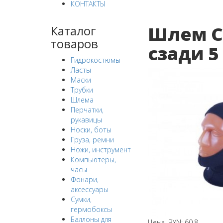
КОНТАКТЫ
Шлем С
Каталог
товаров
сзади 5
Гидрокостюмы
Ласты
Маски
Трубки
Шлема
Перчатки,
рукавицы
Носки, боты
Груза, ремни
Ножи, инструмент
Компьютеры,
часы
Фонари,
аксессуары
Сумки,
гермобоксы
Баллоны для
Цена, BYN: 60,8