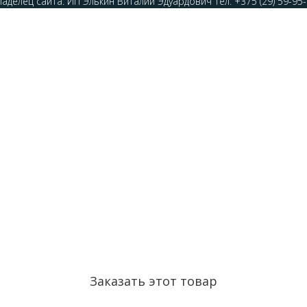
делец сайта: ИП Элькин Виталий Эдуардович тел: +375 (29) 59-95
Заказать этот товар