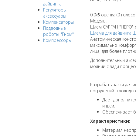
дайвинга
Регуляторы,
0.0/
5
оценка (0 голосо
аксессуары
Модель:
Компенсаторы
Шлем САРГАН "НЕРО" с
Подводные
Шлема для дайвинга
Ш
роботы "Гном"
Анатомическая констр
Компрессоры
максимально комфорт
лица, для более плот
Дополнительный аксес
молнии с зади процес
Разрабатывался для 
погружений в холодно
Дает дополните
и шеи.
Обеспечивает б
Характеристики:
Материал неопр