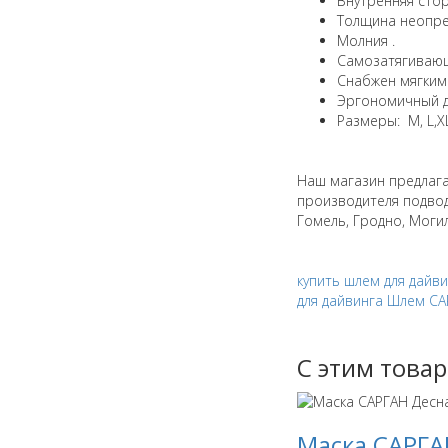
Внутренняя сто
Толщина неопре
Молния .
Cамозатягиваю
Снабжен мягким
Эргономичный 
Размеры: M, L,XL
Наш магазин предлаг
производителя подвод
Гомель, Гродно, Моги
купить шлем для дайв
для дайвинга Шлем С
С этим това
Маска САРГА