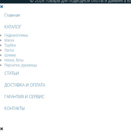
© 2026 Товары для подводной охоты и дайвинга Вла
Главная
КАТАЛОГ
Гидрокостюмы
Маски
Трубки
Ласты
Шлема
Носки, боты
Перчатки, рукавицы
СТАТЬИ
ДОСТАВКА И ОПЛАТА
ГАРАНТИЯ И СЕРВИС
КОНТАКТЫ