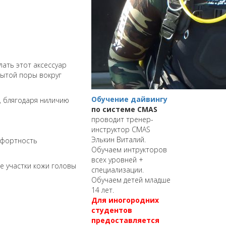
ать этот аксессуар
рытой поры вокруг
Обучение дайвингу
, блягодаря ниличию
по системе CMAS
проводит тренер-
инструктор CMAS
Элькин Виталий.
мфортность
Обучаем интрукторов
всех уровней +
 участки кожи головы
специализации.
Обучаем детей младше
14 лет.
Для иногородних
студентов
предоставляется