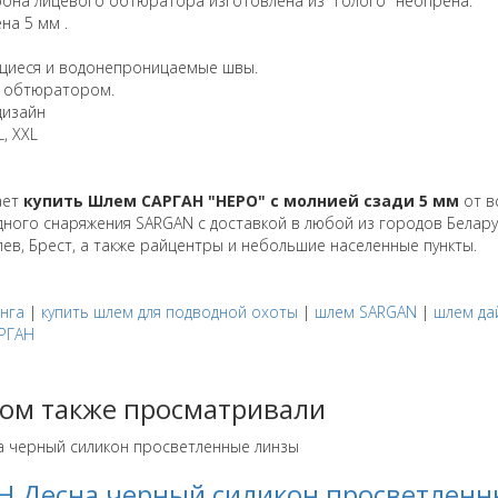
рона лицевого обтюратора изготовлена из "голого" неопрена.
на 5 мм .
щиеся и водонепроницаемые швы.
 обтюратором.
дизайн
, XXL
ает
купить Шлем САРГАН "НЕРО" с молнией сзади 5 мм
от в
ного снаряжения SARGAN с доставкой в любой из городов Беларус
лев, Брест, а также райцентры и небольшие населенные пункты.
инга
|
купить шлем для подводной охоты
|
шлем SARGAN
|
шлем да
АРГАН
ром также просматривали
Н Десна черный силикон просветленн