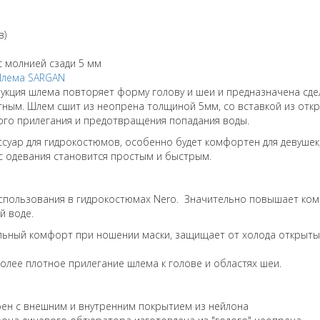
в)
 молнией сзади 5 мм
лема
SARGAN
укция шлема повторяет форму голову и шеи и предназначена сдел
ным. Шлем сшит из неопрена толщиной 5мм, со вставкой из отк
ного прилегания и предотвращения попадания воды.
суар для гидрокостюмов, особенно будет комфортен для девушек
с одевания становится простым и быстрым.
использования в гидрокостюмах Nero. Значительно повышает ко
й воде.
льный комфорт при ношении маски, защищает от холода открытые
олее плотное прилегание шлема к голове и областях шеи.
ен с внешним и внутренним покрытием из нейлона