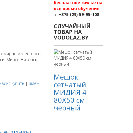
бесплатное жилье на
все время обучения.
т. +375 (29) 59-95-108
СЛУЧАЙНЫЙ
ТОВАР НА
VODOLAZ.BY
семирно известного
и: Минск, Витебск,
Мешок
сетчатый
йвинг купить
|
шлем
МИДИЯ 4
80Х50 см
черный
ые линзы