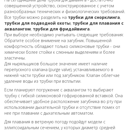
совершенной устройство, сконструированное с учетом
разнообразных технических и физиологических требований.
Все трубки можно разделить на
трубки для снорклинга
,
трубки для подводной охоты
,
трубки для плавания с
аквалангом
,
трубки для фридайвинга
.
При выборе необходимо учитывать следующие требования:
Обратите особое внимение на загубник. Повышенной
комфортность обладают только силиконовые трубки - они
химически более стойки к слюнным выделениям и более
эластичны.
Для ныряльщиков большое значение имеет наличие
перепускного клапана (purge valve), устанавливаемого в
нижней части трубки или под загубником. Клапан облегчае
удаление воды из трубки при всплытии.
Если планируют погружение с аквалангом то выбирают
трубку с гибкой силиконовой гофрированной вставкой. Она
обеспечивает удобное расположение загубника во рту при
использовании дыхательной трубки и отсутствие помех от
нее при плавании с дыхательным автоматом.
Для плавания в ветреную погоду подойдут модели с
эллипсоидальным сечением, у которых диаметр средней