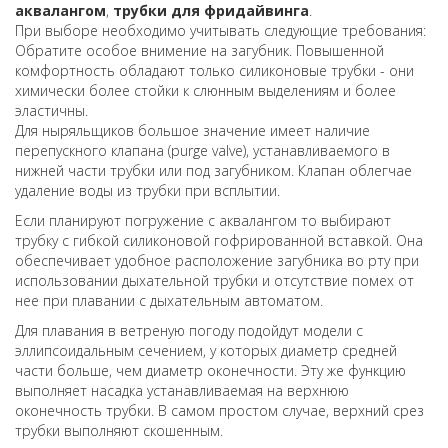
аквалангом
,
трубки для фридайвинга
.
При выборе необходимо учитывать следующие требования:
Обратите особое внимение на загубник. Повышенной
комфортность обладают только силиконовые трубки - они
химически более стойки к слюнным выделениям и более
эластичны.
Для ныряльщиков большое значение имеет наличие
перепускного клапана (purge valve), устанавливаемого в
нижней части трубки или под загубником. Клапан облегчае
удаление воды из трубки при всплытии.
Если планируют погружение с аквалангом то выбирают
трубку с гибкой силиконовой гофрированной вставкой. Она
обеспечивает удобное расположение загубника во рту при
использовании дыхательной трубки и отсутствие помех от
нее при плавании с дыхательным автоматом.
Для плавания в ветреную погоду подойдут модели с
эллипсоидальным сечением, у которых диаметр средней
части больше, чем диаметр оконечности. Эту же функцию
выполняет насадка устанавливаемая на верхнюю
оконечность трубки. В самом простом случае, верхний срез
трубки выполняют скошенным.