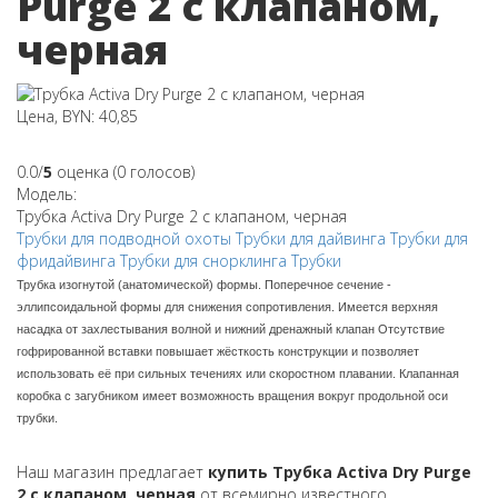
Purge 2 с клапаном,
черная
Цена, BYN: 40,85
0.0/
5
оценка (0 голосов)
Модель:
Трубка Activa Dry Purge 2 с клапаном, черная
Трубки для подводной охоты
Трубки для дайвинга
Трубки для
фридайвинга
Трубки для снорклинга
Трубки
Трубка изогнутой (анатомической) формы. Поперечное сечение -
эллипсоидальной формы для снижения сопротивления. Имеется верхняя
насадка от захлестывания волной и нижний дренажный клапан Отсутствие
гофрированной вставки повышает жёсткость конструкции и позволяет
использовать её при сильных течениях или скоростном плавании. Клапанная
коробка с загубником имеет возможность вращения вокруг продольной оси
трубки.
Наш магазин предлагает
купить Трубка Activa Dry Purge
2 с клапаном, черная
от всемирно известного