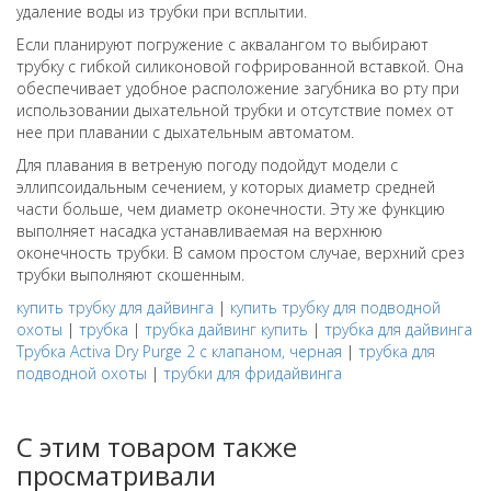
удаление воды из трубки при всплытии.
Если планируют погружение с аквалангом то выбирают
трубку с гибкой силиконовой гофрированной вставкой. Она
обеспечивает удобное расположение загубника во рту при
использовании дыхательной трубки и отсутствие помех от
нее при плавании с дыхательным автоматом.
Для плавания в ветреную погоду подойдут модели с
эллипсоидальным сечением, у которых диаметр средней
части больше, чем диаметр оконечности. Эту же функцию
выполняет насадка устанавливаемая на верхнюю
оконечность трубки. В самом простом случае, верхний срез
трубки выполняют скошенным.
купить трубку для дайвинга
|
купить трубку для подводной
охоты
|
трубка
|
трубка дайвинг купить
|
трубка для дайвинга
Трубка Activa Dry Purge 2 с клапаном, черная
|
трубка для
подводной охоты
|
трубки для фридайвинга
С этим товаром также
просматривали