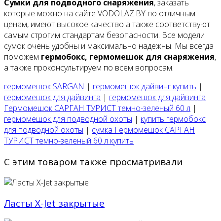
Сумки для подводного снаряжения
, заказать
которые можно на сайте VODOLAZ.BY по отличным
ценам, имеют высокое качество а также соответствуют
самым строгим стандартам безопасности. Все модели
сумок очень удобны и максимально надежны. Мы всегда
поможем
гермобокс, гермомешок для снаряжения
,
а также проконсультируем по всем вопросам.
гермомешок SARGAN
|
гермомешок дайвинг купить
|
гермомешок для дайвинга
|
гермомешок для дайвинга
Гермомешок САРГАН ТУРИСТ темно-зеленый 60 л
|
гермомешок для подводной охоты
|
купить гермобокс
для подводной охоты
|
сумка Гермомешок САРГАН
ТУРИСТ темно-зеленый 60 л купить
С этим товаром также просматривали
Ласты X-Jet закрытые