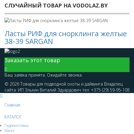
СЛУЧАЙНЫЙ ТОВАР НА VODOLAZ.BY
Ласты РИФ для снорклинга желтые
38-39 SARGAN
Заказать этот товар
Ваш заявка принята. Ожидайте звонка.
© 2026 Товары для подводной охоты и дайвинга Владелец
сайта: ИП Элькин Виталий Эдуардович тел: +375 (29) 59-95-108
Главная
КАТАЛОГ
Гидрокостюмы
Маски