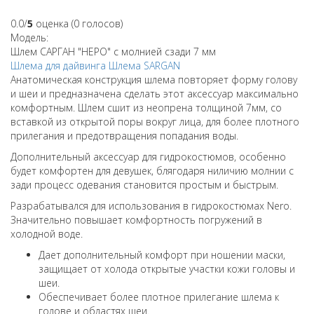
0.0/
5
оценка (0 голосов)
Модель:
Шлем САРГАН "НЕРО" с молнией сзади 7 мм
Шлема для дайвинга
Шлема
SARGAN
Анатомическая конструкция шлема повторяет форму голову
и шеи и предназначена сделать этот аксессуар максимально
комфортным. Шлем сшит из неопрена толщиной 7мм, со
вставкой из открытой поры вокруг лица, для более плотного
прилегания и предотвращения попадания воды.
Дополнительный аксессуар для гидрокостюмов, особенно
будет комфортен для девушек, блягодаря ниличию молнии с
зади процесс одевания становится простым и быстрым.
Разрабатывался для использования в гидрокостюмах Nero.
Значительно повышает комфортность погружений в
холодной воде.
Дает дополнительный комфорт при ношении маски,
защищает от холода открытые участки кожи головы и
шеи.
Обеспечивает более плотное прилегание шлема к
голове и областях шеи.