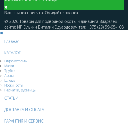
Ваш заявка принята. Ожидайте звонка.
© 2026 Товары для подводной охоты и дайвинга Владелец
сайта: ИП Элькин Виталий Эдуардович тел: +375 (29) 59-95-108
Главная
КАТАЛОГ
Гидрокостюмы
Маски
Трубки
Ласты
Шлема
Носки, боты
Перчатки, рукавицы
СТАТЬИ
ДОСТАВКА И ОПЛАТА
ГАРАНТИЯ И СЕРВИС