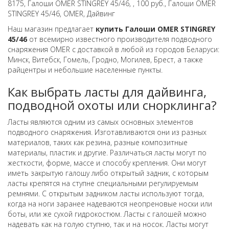
8175, Галоши OMER STINGREY 45/46, , 100 руб., Галоши OMER
STINGREY 45/46, OMER, Дайвинг
Наш магазин предлагает
купить Галоши OMER STINGREY
45/46
от всемирно известного производителя подводного
снаряжения OMER с доставкой в любой из городов Беларуси:
Минск, Витебск, Гомель, Гродно, Могилев, Брест, а также
райцентры и небольшие населенные пункты.
Как выбрать ласты для дайвинга,
подводной охоты или снорклинга?
Ласты являются одним из самых основных элементов
подводного снаряжения. Изготавливаются они из разных
материалов, таких как резина, разные композитные
материалы, пластик и другие. Различаться ласты могут по
жесткости, форме, массе и способу крепления. Они могут
иметь закрытую галошу либо открытый задник, с которым
ласты крепятся на ступне специальными регулируемым
ремнями. С открытым задником ласты используют тогда,
когда на ноги заранее надеваются неопреновые носки или
боты, или же сухой гидрокостюм. Ласты с галошей можно
надевать как на голую ступню, так и на носок. Ласты могут