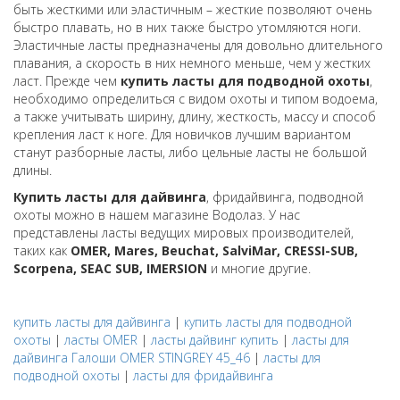
быть жесткими или эластичным – жесткие позволяют очень
быстро плавать, но в них также быстро утомляются ноги.
Эластичные ласты предназначены для довольно длительного
плавания, а скорость в них немного меньше, чем у жестких
ласт. Прежде чем
купить ласты для подводной охоты
,
необходимо определиться с видом охоты и типом водоема,
а также учитывать ширину, длину, жесткость, массу и способ
крепления ласт к ноге. Для новичков лучшим вариантом
станут разборные ласты, либо цельные ласты не большой
длины.
Купить ласты для дайвинга
, фридайвинга, подводной
охоты можно в нашем магазине Водолаз. У нас
представлены ласты ведущих мировых производителей,
таких как
OMER, Mares, Beuchat, SalviMar, CRESSI-SUB,
Scorpena, SEAC SUB, IMERSION
и многие другие.
купить ласты для дайвинга
|
купить ласты для подводной
охоты
|
ласты OMER
|
ласты дайвинг купить
|
ласты для
дайвинга Галоши OMER STINGREY 45_46
|
ласты для
подводной охоты
|
ласты для фридайвинга