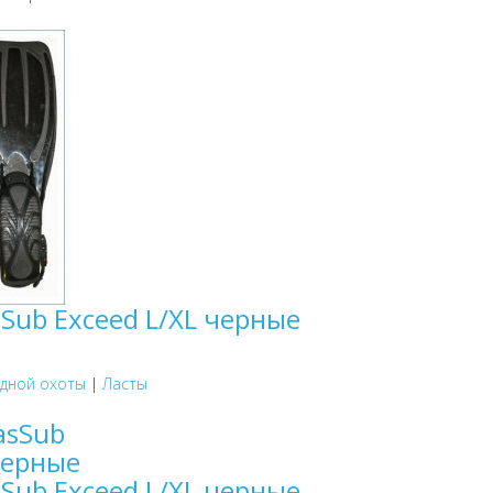
Sub Exceed L/XL черные
одной охоты
|
Ласты
Sub Exceed L/XL черные