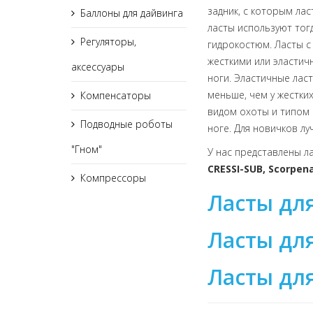
задник, с которым ла
Баллоны для дайвинга
ласты используют тог
Регуляторы,
гидрокостюм. Ласты с 
жесткими или эластич
аксессуары
ноги. Эластичные лас
меньше, чем у жестки
Компенсаторы
видом охоты и типом в
Подводные роботы
ноге. Для новичков л
"Гном"
У нас представлены л
CRESSI-SUB, Scorpen
Компрессоры
Ласты дл
Ласты дл
Ласты дл