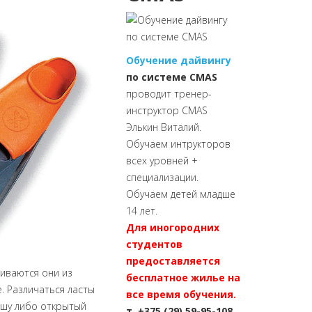
Обучение дайвингу
по системе CMAS
проводит тренер-
инструктор CMAS
Элькин Виталий.
Обучаем интрукторов
всех уровней +
специализации.
Обучаем детей младше
14 лет.
Для иногородних
студентов
предоставляется
иваются они из
бесплатное жилье на
. Различаться ласты
все время обучения.
ошу либо открытый
т. +375 (29) 59-95-108