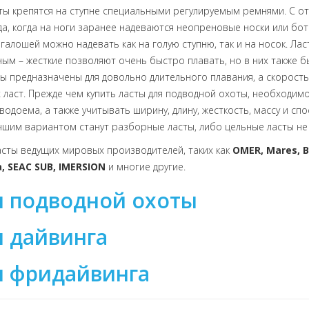
сты крепятся на ступне специальными регулируемым ремнями. С 
да, когда на ноги заранее надеваются неопреновые носки или боты
галошей можно надевать как на голую ступню, так и на носок. Ла
ным – жесткие позволяют очень быстро плавать, но в них также 
ты предназначены для довольно длительного плавания, а скорость
х ласт. Прежде чем купить ласты для подводной охоты, необходим
одоема, а также учитывать ширину, длину, жесткость, массу и спо
учшим вариантом станут разборные ласты, либо цельные ласты не
асты ведущих мировых производителей, таких как
OMER, Mares, B
a, SEAC SUB, IMERSION
и многие другие.
я подводной охоты
я дайвинга
я фридайвинга