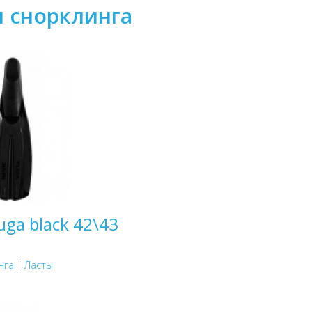
я снорклинга
uga black 42\43
нга
|
Ласты