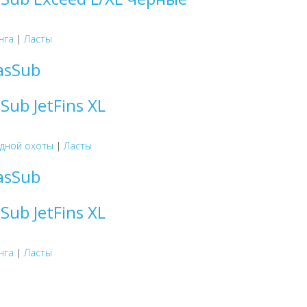
нга
|
Ласты
Sub JetFins XL
одной охоты
|
Ласты
Sub JetFins XL
нга
|
Ласты