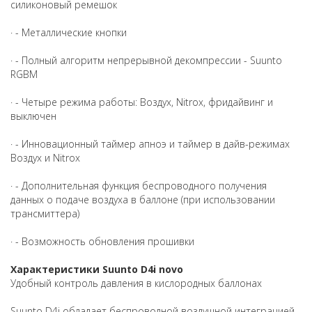
силиконовый ремешок
· - Металлические кнопки
· - Полный алгоритм непрерывной декомпрессии - Suunto
RGBM
· - Четыре режима работы: Воздух, Nitrox, фридайвинг и
выключен
· - Инновационный таймер апноэ и таймер в дайв-режимах
Воздух и Nitrox
· - Дополнительная функция беспроводного получения
данных о подаче воздуха в баллоне (при использовании
трансмиттера)
· - Возможность обновления прошивки
Характеристики Suunto D4i novo
Удобный контроль давления в кислородных баллонах
Suunto D4i обладает беспроводной воздушной интеграцией.