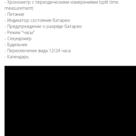
- Хронометр с периодическими измерениями (split time
measurement)
- Питание
- Индикатор состояния батареи
- Предупреждение о разряде батареи
- Режим "часы"
- Секундомер
- Будильник
- Переключение вида 12/24 часа
- Календарь