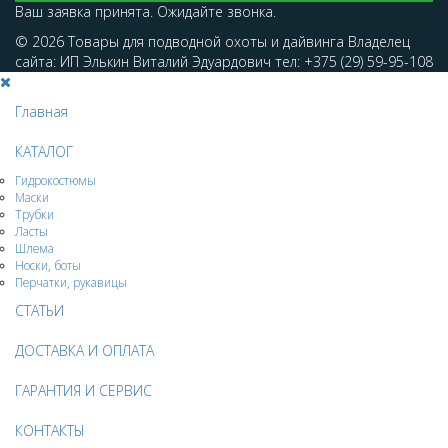
Ваш заявка принята. Ожидайте звонка.
© 2026 Товары для подводной охоты и дайвинга Владелец
сайта: ИП Элькин Виталий Эдуардович тел: +375 (29) 59-95-108
Главная
КАТАЛОГ
Гидрокостюмы
Маски
Трубки
Ласты
Шлема
Носки, боты
Перчатки, рукавицы
СТАТЬИ
ДОСТАВКА И ОПЛАТА
ГАРАНТИЯ И СЕРВИС
КОНТАКТЫ