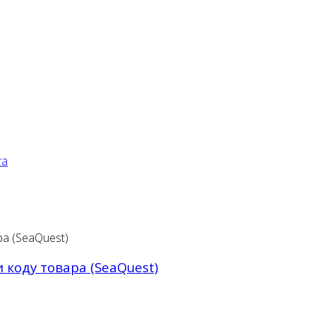
га
коду товара (SeaQuest)