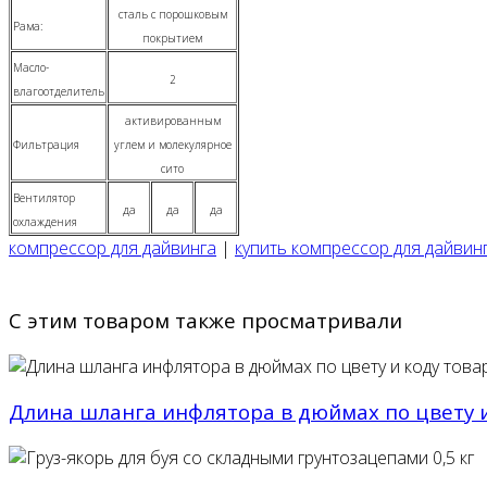
сталь
с порошковым
Рама:
покрытием
Масло-
2
влагоотделитель
активированным
Фильтрация
углем
и
молекулярное
сито
Вентилятор
да
да
да
охлаждения
компрессор для дайвинга
|
купить компрессор для дайвин
С этим товаром также просматривали
Длина шланга инфлятора в дюймах по цвету и 