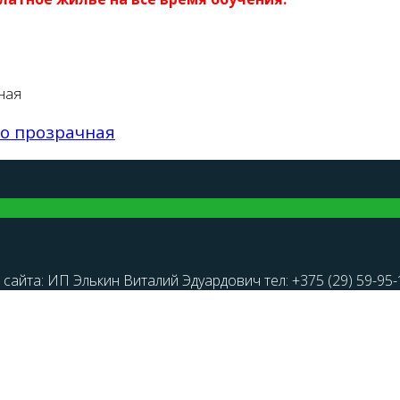
do прозрачная
айта: ИП Элькин Виталий Эдуардович тел: +375 (29) 59-95-