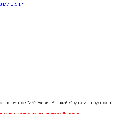
ами 0,5 кг
р-инструктор CMAS Элькин Виталий. Обучаем интрукторов в
латное жилье на все время обучения.