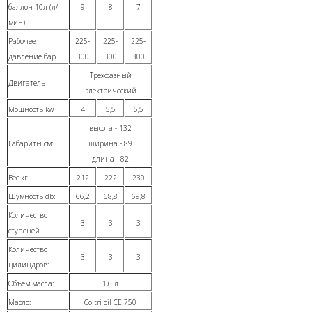
баллон 10л (л/
9
8
7
мин)
Рабочее
225-
225-
225-
давление бар
300
300
300
Трехфазный
Двигатель
электрический
Мощность kw
4
5,5
5,5
высота - 132
Габариты см:
ширина - 89
длина - 82
Вес кг.
212
222
230
Шумность db:
66,2
68,8
69,8
Количество
3
3
3
ступеней
Количество
3
3
3
цилиндров:
Объем масла:
1,6 л
Масло:
Coltri oil CE 750