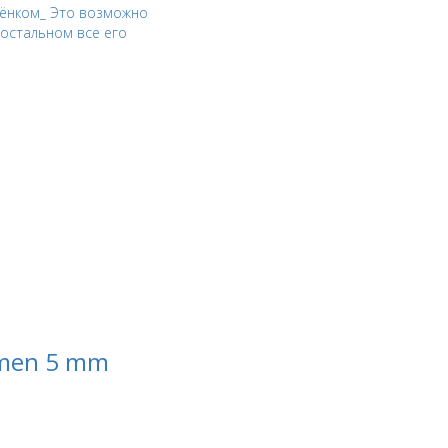
ебёнком_ Это возможно
 остальном все его
 men 5 mm