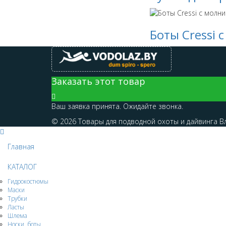
Боты Cressi 
Заказать этот товар
Ваш заявка принята. Ожидайте звонка.
© 2026 Товары для подводной охоты и дайвинга Вла
Главная
КАТАЛОГ
Гидрокостюмы
Маски
Трубки
Ласты
Шлема
Носки, боты