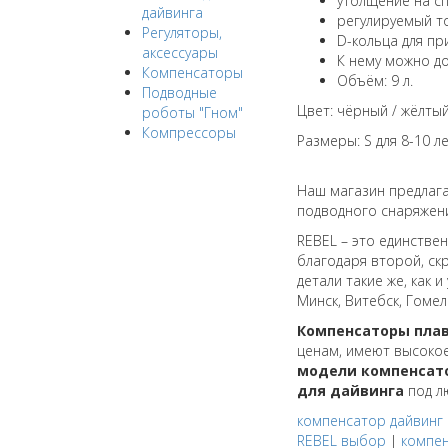
утолщение на сп
дайвинга
регулируемый то
Регуляторы,
D-кольца для пр
аксессуары
К нему можно д
Компенсаторы
Объём: 9 л.
Подводные
Цвет: чёрный / жёлтый
роботы "Гном"
Компрессоры
Размеры: S для 8-10 ле
Наш магазин предлаг
подводного снаряжен
REBEL – это единстве
благодаря второй, ск
детали такие же, как 
Минск, Витебск, Гомел
Компенсаторы плав
ценам, имеют высокое
модели компенсат
для дайвинга
под л
компенсатор дайвинг 
REBEL выбор
|
компен