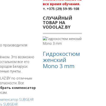
все время обучения.
т. +375 (29) 59-95-108
СЛУЧАЙНЫЙ
ТОВАР НА
VODOLAZ.BY
о производителя
Гидрокостюм
бёнком. Это возможно
женский
остальном все его
Mono 3 mm
городов Беларуси:
енные пункты.
OLAZ.BY по отличным
опасности. Все
брать компенсатор
осам.
Компенсатор SUBGEAR
ть SUBGEAR