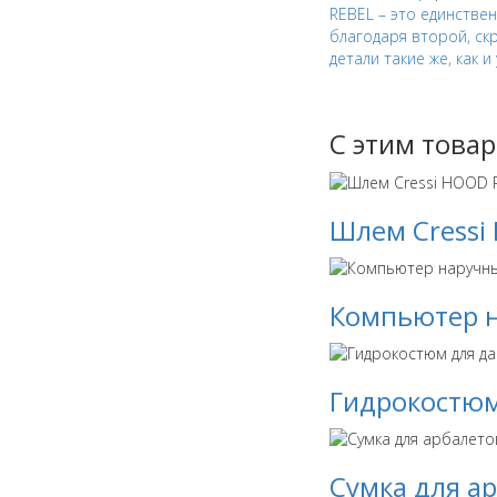
REBEL – это единстве
благодаря второй, ск
детали такие же, как и
С этим това
Шлем Cressi
Компьютер н
Гидрокостюм
Сумка для ар