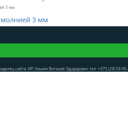
c молнией 3 мм
делец сайта: ИП Элькин Виталий Эдуардович тел: +375 (29) 59-95