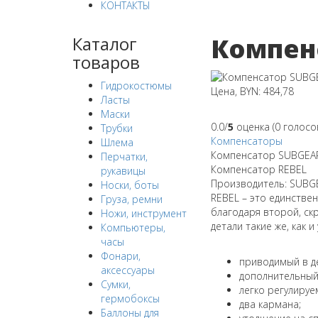
КОНТАКТЫ
Компен
Каталог
товаров
Гидрокостюмы
Цена, BYN: 484,78
Ласты
Маски
0.0/
5
оценка (0 голосо
Трубки
Компенсаторы
Шлема
Компенсатор SUBGEA
Перчатки,
Компенсатор REBEL
рукавицы
Производитель: SUBG
Носки, боты
REBEL – это единстве
Груза, ремни
благодаря второй, ск
Ножи, инструмент
детали такие же, как 
Компьютеры,
часы
Фонари,
приводимый в де
аксессуары
дополнительный 
Сумки,
легко регулируе
гермобоксы
два кармана;
Баллоны для