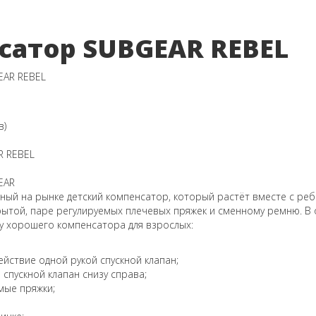
сатор SUBGEAR REBEL
в)
R REBEL
EAR
нный на рынке детский компенсатор, который растёт вместе с ре
рытой, паре регулируемых плечевых пряжек и сменному ремню. В 
и у хорошего компенсатора для взрослых:
йствие одной рукой спускной клапан;
спускной клапан снизу справа;
мые пряжки;