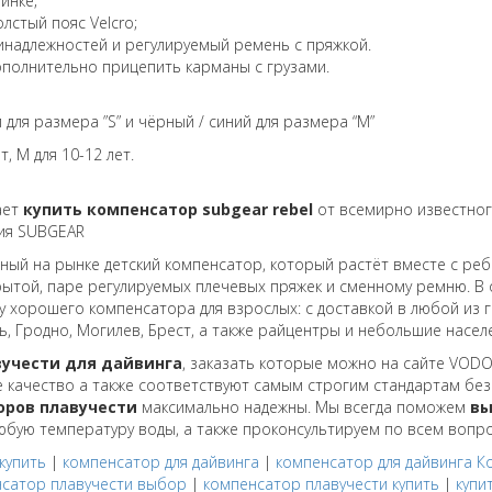
инке;
лстый пояс Velcro;
инадлежностей и регулируемый ремень с пряжкой.
ополнительно прицепить карманы с грузами.
 для размера ”S” и чёрный / синий для размера “M”
т, M для 10-12 лет.
ает
купить компенсатор subgear rebel
от всемирно известног
ия SUBGEAR
нный на рынке детский компенсатор, который растёт вместе с ре
рытой, паре регулируемых плечевых пряжек и сменному ремню. В 
и у хорошего компенсатора для взрослых: с доставкой в любой из 
ь, Гродно, Могилев, Брест, а также райцентры и небольшие насел
учести для дайвинга
, заказать которые можно на сайте VOD
 качество а также соответствуют самым строгим стандартам без
оров плавучести
максимально надежны. Мы всегда поможем
вы
юбую температуру воды, а также проконсультируем по всем вопр
купить
|
компенсатор для дайвинга
|
компенсатор для дайвинга 
сатор плавучести выбор
|
компенсатор плавучести купить
|
купи