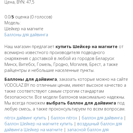
Цена, BYN: 47,5
0.0/
5
оценка (0 голосов)
Модель:
Шейкер на магните
Баллоны для дайвинга
Наш магазин предлагает
купить Шейкер на магните
от
всемирно известного производителя подводного
снаряжения с доставкой в любой из городов Беларуси:
Минск, Витебск, Гомель, Гродно, Могилев, Брест, а также
райцентры и небольшие населенные пункты.
Баллоны для дайвинга
, заказать которые можно на сайте
VODOLAZ.BY по отличным ценам, имеют высокое качество а
также соответствуют самым строгим стандартам
безопасности. Все модели баллонов максимально надежны.
Мы всегда поможем
выбрать баллон для дайвинга
под
любую смесь, а также проконсультируем по всем вопросам.
nitrox дайвинг купить
|
баллон nitrox
|
баллон для дайвинга
|
баллон Шейкер на магните купить
|
воздушный баллон для
дайвинга Шейкер на магните
|
запасной баллон для