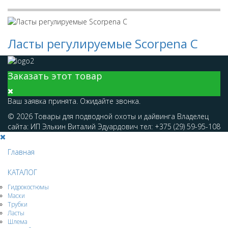
Ласты регулируемые Scorpena C
Заказать этот товар
Ваш заявка принята. Ожидайте звонка.
© 2026 Товары для подводной охоты и дайвинга Владелец
сайта: ИП Элькин Виталий Эдуардович тел: +375 (29) 59-95-108
Главная
КАТАЛОГ
Гидрокостюмы
Маски
Трубки
Ласты
Шлема