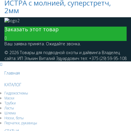
ИСТРА с молнией, суперстретч,
2мм
Заказать этот товар
Ваш заявка принята. Ожидайте звонка.
© 2026 Товары для подводной охоты и дайвинга Владелец
сайта: ИП Элькин Виталий Эдуардович тел: +375 (29) 59-95-108
Главная
КАТАЛОГ
Гидрокостюмы
Маски
Трубки
Ласты
Шлема
Носки, боты
Перчатки, рукавицы