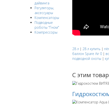
дайвинга
Регуляторы,
аксессуары
Компенсаторы
Подводные
роботы "Гном"
Компрессоры
28 л
|
28 л купить
|
ni
баллон Spare Air 0
|
в
подводной охоты
|
ку
С этим това
Гидрокостюм