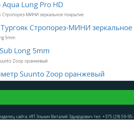
 Aqua Lung Pro HD
Тургояк Стропорез-МИНИ зеркальное
sSub Long 5mm
метр Suunto Zoop оранжевый
делец сайта: ИП Элькин Виталий Эдуардович тел: +375 (29) 59-95