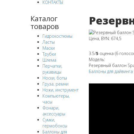
КОНТАКТЫ
Резервн
Каталог
товаров
Гидрокостюмы
Цена, BYN: 674,5
Ласты
Маски
3.5/
5
оценка (6 голосо
Трубки
Модель:
Шлема
Резервный баллон Spar
Перчатки,
Баллоны для дайвинга
рукавицы
Носки, боты
Груза, ремни
Ножи, инструмент
Компьютеры,
часы
Фонари,
аксессуары
Сумки,
гермобоксы
Баллоны для