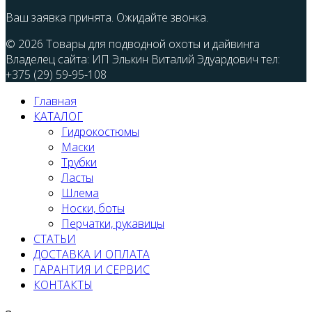
Ваш заявка принята. Ожидайте звонка.
© 2026 Товары для подводной охоты и дайвинга
Владелец сайта: ИП Элькин Виталий Эдуардович тел:
+375 (29) 59-95-108
Главная
КАТАЛОГ
Гидрокостюмы
Маски
Трубки
Ласты
Шлема
Носки, боты
Перчатки, рукавицы
СТАТЬИ
ДОСТАВКА И ОПЛАТА
ГАРАНТИЯ И СЕРВИС
КОНТАКТЫ