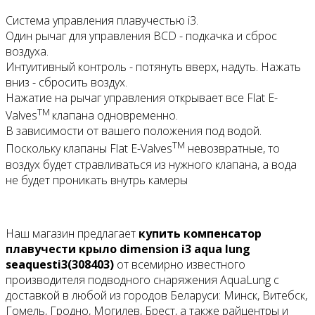
Система управления плавучестью i3.
Один рычаг для управления BCD - подкачка и сброс
воздуха.
Интуитивный контроль - потянуть вверх, надуть. Нажать
вниз - сбросить воздух.
Нажатие на рычаг управления открывает все Flat E-
TM
Valves
клапана одновременно.
В зависимости от вашего положения под водой.
TM
Поскольку клапаны Flat E-Valves
невозвратные, то
воздух будет стравливаться из нужного клапана, а вода
не будет проникать внутрь камеры
Наш магазин предлагает
купить компенсатор
плавучести крыло dimension i3 aqua lung
seaquesti3(308403)
от всемирно известного
производителя подводного снаряжения AquaLung с
доставкой в любой из городов Беларуси: Минск, Витебск,
Гомель, Гродно, Могилев, Брест, а также райцентры и