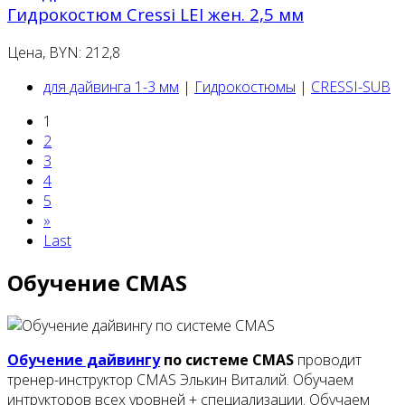
Гидрокостюм Cressi LEI жен. 2,5 мм
Цена, BYN: 212,8
для дайвинга 1-3 мм
|
Гидрокостюмы
|
CRESSI-SUB
1
2
3
4
5
»
Last
Обучение CMAS
Обучение дайвингу
по системе CMAS
проводит
тренер-инструктор CMAS Элькин Виталий. Обучаем
интрукторов всех уровней + специализации. Обучаем