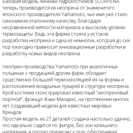
Базовая модель линейки гидрокостюмов SCORPENA
теперь производится из неопрена от знаменитого
японского производителя Yamamoto, чье имя уже стало
синонимом эталонному качеству, благодаря
несравненной мягкости материала и высокому уровню
термозащиты. Ведь эта фирма стояла у истоков
разработки неопрена и одна из немногих, которая до сих
пор ежегодно привносит инновационные разработки в
разработку новых видов неопрена.
Неопрен производства Yamamoto при аналогичных
толщинах с продукцией другим фирм, обладает
существенно большей термоизоляцией из-за формы и
расположения воздушных пузырей в структуре неопрена.
Крой костюма сконструировал известный “неопреновый
портной”, француз Жаки Миларес, на протяжении многих
лет создававший модели для известных мировых
брендов.
Простая модель из 27 деталей создана настолько удачно,
что идеально садится по фигуре, без зон излишнего
натяжения, и плотно прилегает к телу, обеспечивая