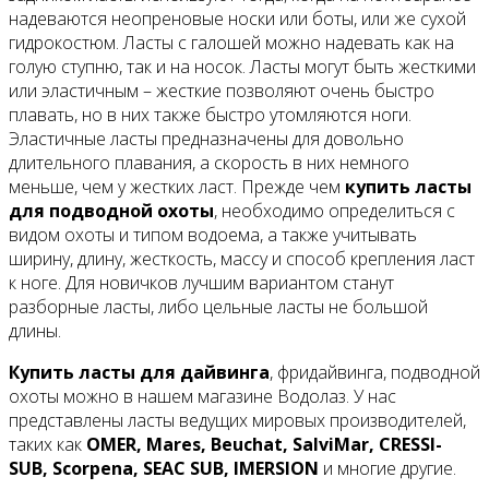
надеваются неопреновые носки или боты, или же сухой
гидрокостюм. Ласты с галошей можно надевать как на
голую ступню, так и на носок. Ласты могут быть жесткими
или эластичным – жесткие позволяют очень быстро
плавать, но в них также быстро утомляются ноги.
Эластичные ласты предназначены для довольно
длительного плавания, а скорость в них немного
меньше, чем у жестких ласт. Прежде чем
купить ласты
для подводной охоты
, необходимо определиться с
видом охоты и типом водоема, а также учитывать
ширину, длину, жесткость, массу и способ крепления ласт
к ноге. Для новичков лучшим вариантом станут
разборные ласты, либо цельные ласты не большой
длины.
Купить ласты для дайвинга
, фридайвинга, подводной
охоты можно в нашем магазине Водолаз. У нас
представлены ласты ведущих мировых производителей,
таких как
OMER, Mares, Beuchat, SalviMar, CRESSI-
SUB, Scorpena, SEAC SUB, IMERSION
и многие другие.