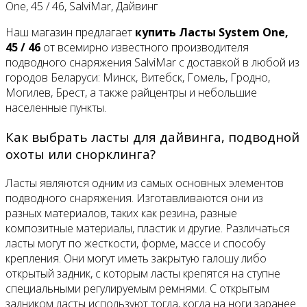
One, 45 / 46, SalviMar, Дайвинг
Наш магазин предлагает
купить Ласты System One,
45 / 46
от всемирно известного производителя
подводного снаряжения SalviMar с доставкой в любой из
городов Беларуси: Минск, Витебск, Гомель, Гродно,
Могилев, Брест, а также райцентры и небольшие
населенные пункты.
Как выбрать ласты для дайвинга, подводной
охоты или снорклинга?
Ласты являются одним из самых основных элементов
подводного снаряжения. Изготавливаются они из
разных материалов, таких как резина, разные
композитные материалы, пластик и другие. Различаться
ласты могут по жесткости, форме, массе и способу
крепления. Они могут иметь закрытую галошу либо
открытый задник, с которым ласты крепятся на ступне
специальными регулируемым ремнями. С открытым
задником ласты используют тогда, когда на ноги заранее