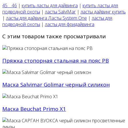
45 _ 46
|
купить ласты для дайвинга
|
купить ласты для
подводной охоты
|
ласты SalviMar
|
ласты дайвинг купить
|
ласты для дайвинга Ласты System One
|
ласты для
подводной охоты
|
ласты для фридайвинга
С этим товаром также просматривали
Пряжка стопорная стальная на пояс PB
Маска Salvimar Golimar черный силикон
Маска Beuchat Primo X1