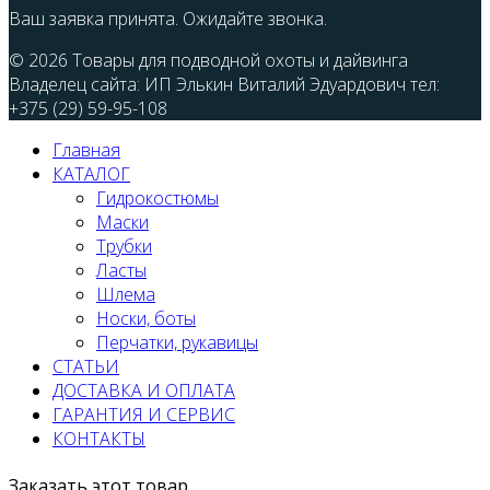
Ваш заявка принята. Ожидайте звонка.
© 2026 Товары для подводной охоты и дайвинга
Владелец сайта: ИП Элькин Виталий Эдуардович тел:
+375 (29) 59-95-108
Главная
КАТАЛОГ
Гидрокостюмы
Маски
Трубки
Ласты
Шлема
Носки, боты
Перчатки, рукавицы
СТАТЬИ
ДОСТАВКА И ОПЛАТА
ГАРАНТИЯ И СЕРВИС
КОНТАКТЫ
Заказать этот товар